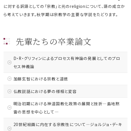
に対する訳語としての「宗教」と元のreligionについて、語の成立か
ら考えていきます。秋学期は宗教学の主要な学説をたどります。
先輩たちの卒業論文
D・R・グリフィンによるプロセス有神論の発展としてのプロ
セス神義論
加藤玄智における宗教と道徳
仏教説話における夢の様相と変容
明治初期における神道国教化政策の展開と挫折―島地黙
雷の思想を中心として―
20世紀絵画に内在する宗教性について―ジョルジョ・デ・キ