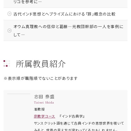
リコを参考に―
古代インド思想とヘブライズムにおける「罪」概念の比較
オウム真理教への信仰と葛藤―元教団幹部の一人を事例に
して―
所属教員紹介
※表示順が職階順でないことがあります
志田 泰盛
Taisei Shida
准教授
宗教学コース
インド古典学
サンスクリット語を通じて古典インドの思想世界を覗いて
みると、世界の見え方が変わってくるかもしれません。